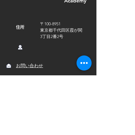
Academy
〒100-8951
住所
東京都千代田区霞が関
3丁目2番2号
お問い合わせ
メニュー
報告書
Tuningテスト問題バンクについて
テスト問題バンクの会員制サイトについて
機械工学分野のコンピテンス枠組み