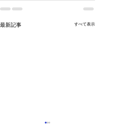
すべて表示
最新記事
試験問題バンク委員会総
技術者倫理教育