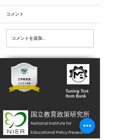
会が晴海での充実した研
標の設定と達成
修合宿を開催
2025年7月8日・東京 — 試験
日本機械学会、国
コメント
問題バンク運営委員会は、
研究所Tuningテ
2025年7月5日（土）〜6日
催 公開ワークシ
（日）にかけて東京・L stay
術者倫理教育の学
コメントを追加…
& grow 晴海にて、実りある2
定と達成度評価」
日間の研修合宿を成功裏に終
https://www.jsme.
えました。今回の集中的な合
-resources-
宿は、問題作成手法の高度
support/workshop3
化、試験問題バンクのユーザ
ー中心の活用方...
Tuning Test
Item Bank
国立教育政策研究所
National Institute for
Educational Policy Research